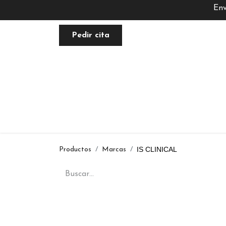
Env
Pedir cita
FACIAL
NUTRACÉUTICA
PLANE
IS CLINICAL
Productos
Marcas