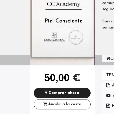
comuni
seguro
Suscr
semana
C
50,00
TEM
€
Comprar ahora
Añadir a la cesta