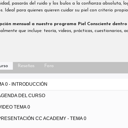
dad, pasarás del ruido y los bulos a la confianza absoluta, lo
s. Ideal para quienes quieren cuidar su piel con criterio propio 
ipción mensual a nuestro programa Piel Consciente dentr
lmente que incluye: teoría, videos, prácticas, cuestionarios, 
urso
Reseñas
Foro
A 0 - INTRODUCCIÓN
AGENDA DEL CURSO
VIDEO TEMA 0
PRESENTACIÓN CC ACADEMY - TEMA 0