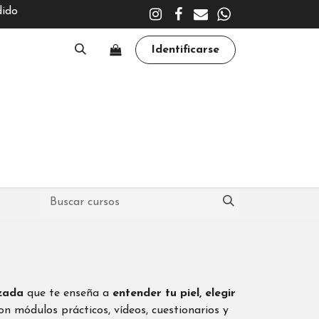
dido
Identificarse
A
CLÍNICA
TRATAMIENTOS
ACADEMY
zada
que te enseña a
entender tu piel,
elegir
on módulos prácticos, vídeos, cuestionarios y