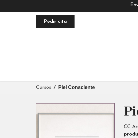
Env
Pedir cita
FACIAL
NUTRACÉUTICA
PLANE
Piel Consciente
Cursos
Pi
CC Ac
produ