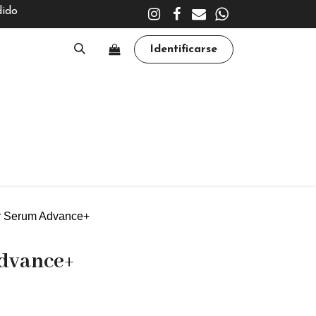
dido
Identificarse
A
CLÍNICA
TRATAMIENTOS
ACADEMY
r Serum Advance+
dvance+