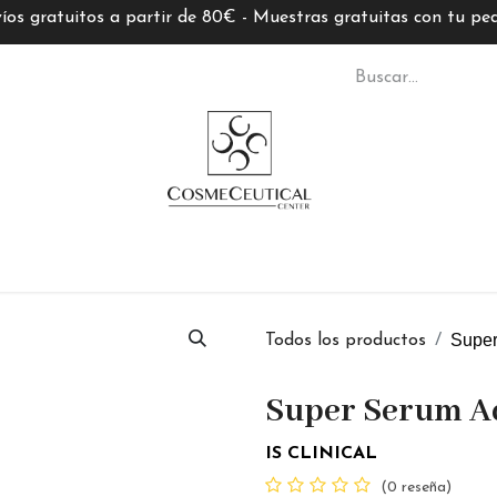
íos gratuitos a partir de 80€ - Muestras gratuitas con tu pe
S CC
TARJETAS REGALO
MARCAS
ASESORÍ
Supe
Todos los productos
Super Serum A
IS CLINICAL
(0 reseña)