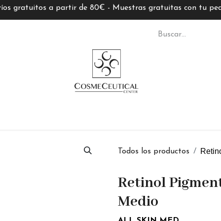
íos gratuitos a partir de 80€ - Muestras gratuitas con tu pe
S CC
TARJETAS REGALO
MARCAS
ASESORÍ
Retin
Todos los productos
Retinol Pigmen
Medio
ALL SKIN MED