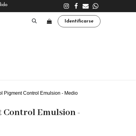
dido
Identificarse
A
CLÍNICA
TRATAMIENTOS
ACADEMY
ol Pigment Control Emulsion - Medio
t Control Emulsion -