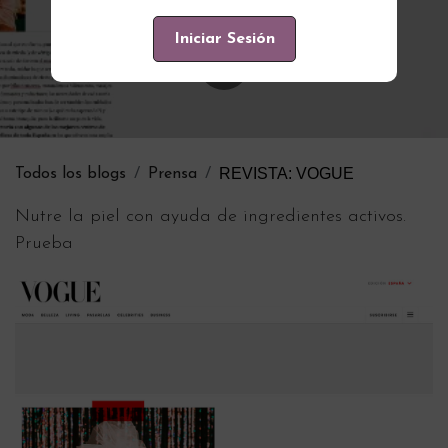
Iniciar Sesión
REVISTA: VOGUE
Todos los blogs
Prensa
Nutre la piel con ayuda de ingredientes activos.
Prueba