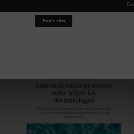
Env
Pedir cita
FACIAL
NUTRACÉUTICA
PLANE