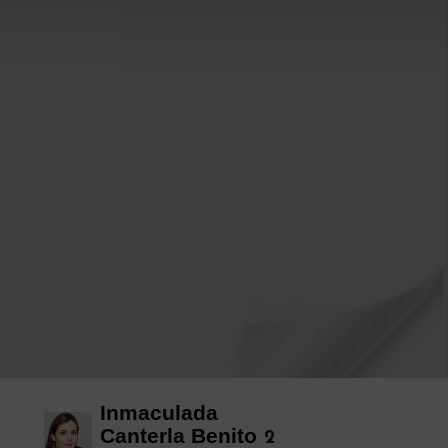
Inmaculada
Canterla Benito
2