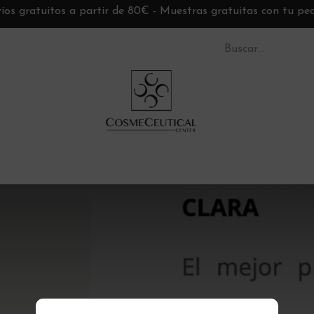
íos gratuitos a partir de 80€ - Muestras gratuitas con tu pe
S CC
TARJETAS REGALO
MARCAS
ASESORÍ