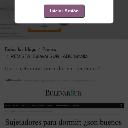
Iniciar Sesión
Todos los blogs
Prensa
REVISTA: Bulevar SUR - ABC Sevilla
¿Los sujetadores para dormir son malos?