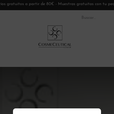
íos gratuitos a partir de 80€ - Muestras gratuitas con tu pe
S CC
TARJETAS REGALO
MARCAS
ASESORÍ