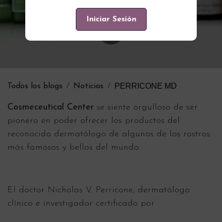
Iniciar Sesión
PERRICONE MD
Todos los blogs
Noticias
Cosmeceutical Center
se siente orgulloso de ser
pionero en poder ofrecer los productos del
reconocido dermatólogo de algunos de los rostros
más famosos y bellos del mundo.
El doctor Nicholas V. Perricone, dermatólogo
clínico e investigador certificado por