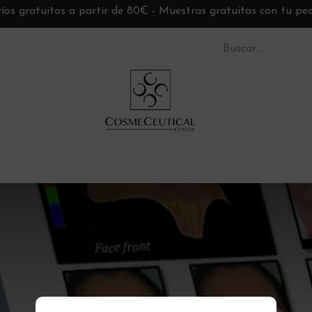
íos gratuitos a partir de 80€ - Muestras gratuitas con tu pe
S CC
TARJETAS REGALO
MARCAS
ASESORÍ