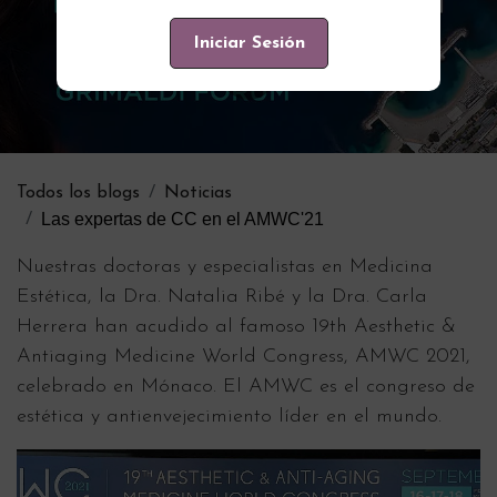
Iniciar Sesión
Todos los blogs
Noticias
Las expertas de CC en el AMWC'21
Nuestras doctoras y especialistas en Medicina
Estética, la Dra. Natalia Ribé y la Dra. Carla
Herrera han acudido al famoso 19th Aesthetic &
Antiaging Medicine World Congress, AMWC 2021,
celebrado en Mónaco. El AMWC es el congreso de
estética y antienvejecimiento líder en el mundo.