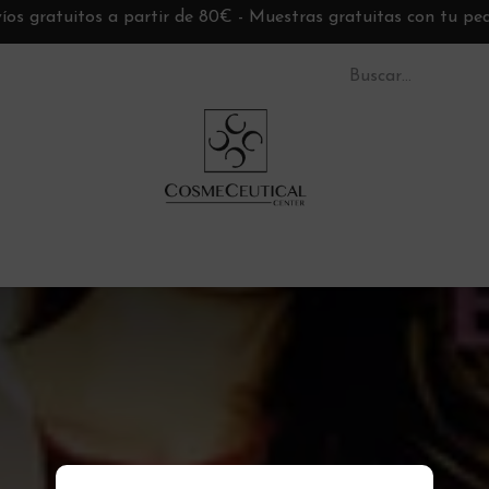
íos gratuitos a partir de 80€ - Muestras gratuitas con tu pe
S CC
TARJETAS REGALO
MARCAS
ASESORÍ