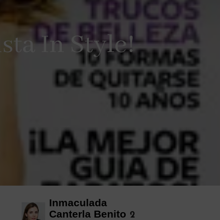
sta In Style!
Inmaculada
Canterla Benito
2