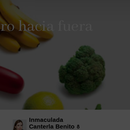
ro hacia fuera
Inmaculada
Canterla Benito
8