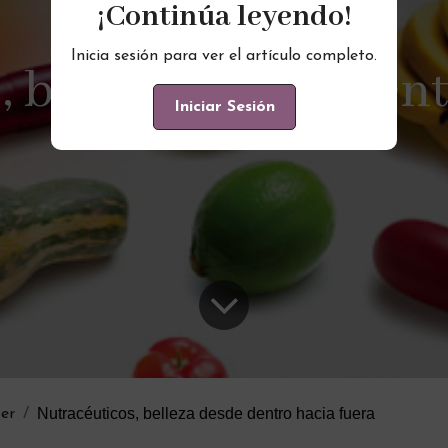
¡Continúa leyendo!
Inicia sesión para ver el artículo completo.
, belleza desde dent
Iniciar Sesión
Nutracéuticos, belleza desde dentro hacia fuera
er