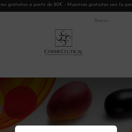
íos gratuitos a partir de 80€ - Muestras gratuitas con tu pe
S CC
TARJETAS REGALO
MARCAS
ASESORÍ