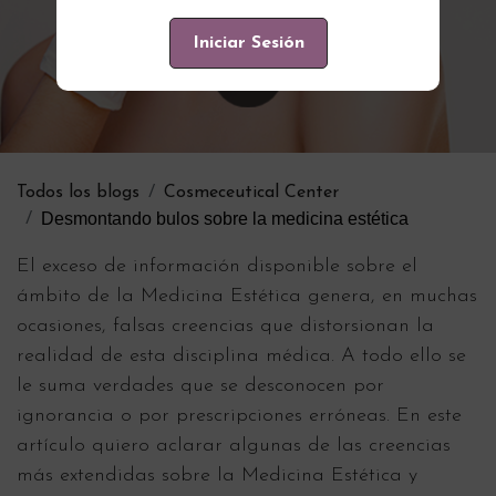
Iniciar Sesión
Todos los blogs
Cosmeceutical Center
Desmontando bulos sobre la medicina estética
El exceso de información disponible sobre el
ámbito de la Medicina Estética genera, en muchas
ocasiones, falsas creencias que distorsionan la
realidad de esta disciplina médica. A todo ello se
le suma verdades que se desconocen por
ignorancia o por prescripciones erróneas. En este
artículo quiero aclarar algunas de las creencias
más extendidas sobre la Medicina Estética y