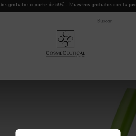
íos gratuitos a partir de 80€ - Muestras gratuitas con tu pe
S CC
TARJETAS REGALO
MARCAS
ASESORÍ