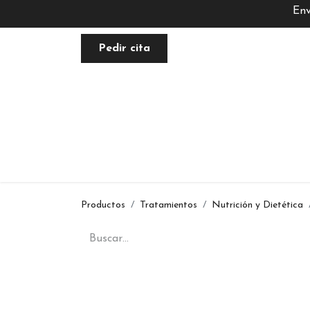
Env
Pedir cita
FACIAL
NUTRACÉUTICA
PLANE
Productos
Tratamientos
Nutrición y Dietética