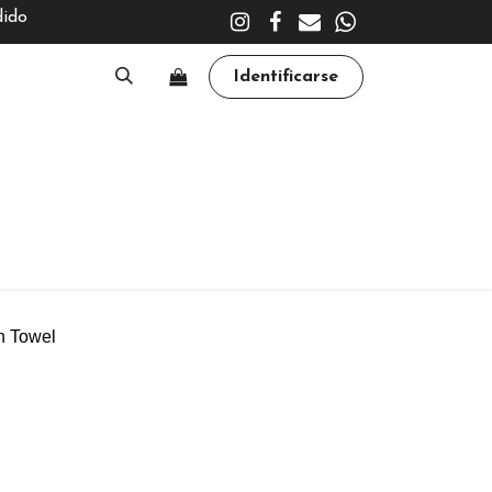
dido
Identificarse
A
CLÍNICA
TRATAMIENTOS
ACADEMY
n Towel