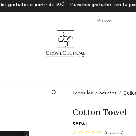
íos gratuitos a partir de 80€ - Muestras gratuitas con tu pe
S CC
TARJETAS REGALO
MARCAS
ASESORÍ
Cotto
Todos los productos
Cotton Towel
SEPAI
(0 reseña)