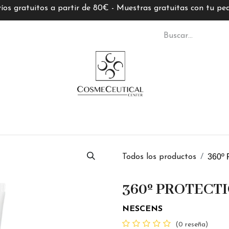
íos gratuitos a partir de 80€ - Muestras gratuitas con tu pe
S CC
TARJETAS REGALO
MARCAS
ASESORÍ
360º
Todos los productos
360º PROTECT
NESCENS
(0 reseña)