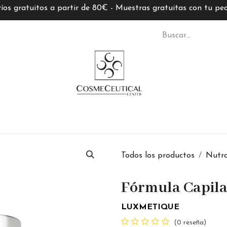
íos gratuitos a partir de 80€ - Muestras gratuitas con tu pe
S CC
TARJETAS REGALO
MARCAS
ASESORÍ
Todos los productos
Nutra
Fórmula Capil
LUXMETIQUE
(0 reseña)