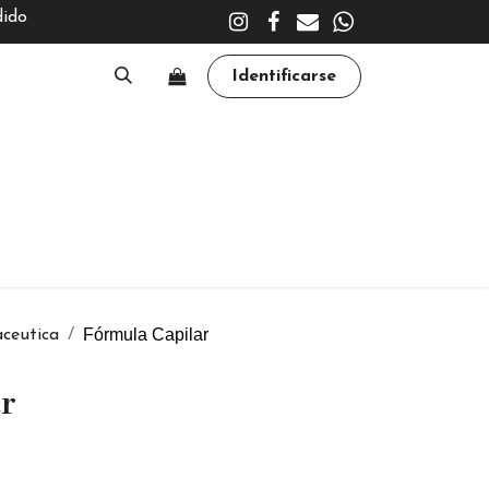
dido
Identificarse
A
CLÍNICA
TRATAMIENTOS
ACADEMY
Fórmula Capilar
ceutica
ar