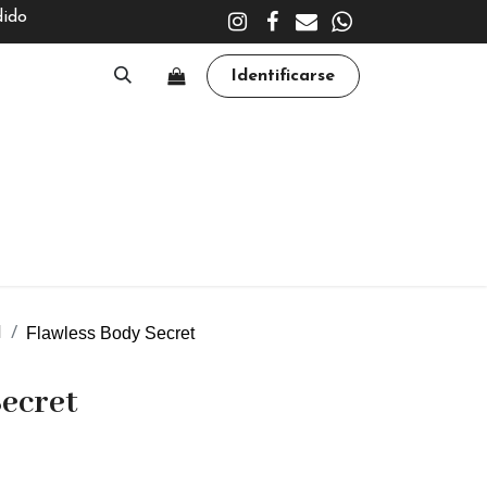
dido
Identificarse
A
CLÍNICA
TRATAMIENTOS
ACADEMY
Flawless Body Secret
I
Secret