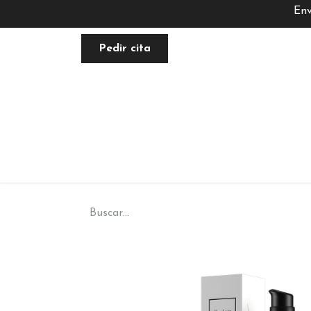
Env
Pedir cita
FACIAL
NUTRACÉUTICA
PLANE