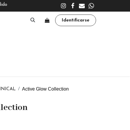
dido
Identificarse
A
CLÍNICA
TRATAMIENTOS
ACADEMY
Active Glow Collection
LINICAL
lection