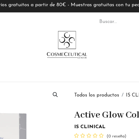
íos gratuitos a partir de 80€ - Muestras gratuitas con tu pe
S CC
TARJETAS REGALO
MARCAS
ASESORÍ
Todos los productos
IS C
Active Glow Col
IS CLINICAL
(0 reseña)