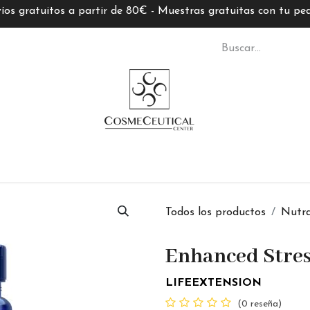
íos gratuitos a partir de 80€ - Muestras gratuitas con tu pe
S CC
TARJETAS REGALO
MARCAS
ASESORÍ
Todos los productos
Nutra
Enhanced Stress
LIFEEXTENSION
(0 reseña)